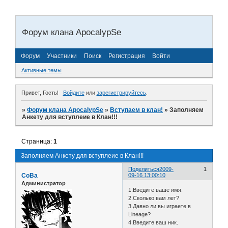
Форум клана ApocalypSe
Форум
Участники
Поиск
Регистрация
Войти
Активные темы
Привет, Гость!
Войдите
или
зарегистрируйтесь
.
»
Форум клана ApocalypSe
»
Вступаем в клан!
»
Заполняем
Анкету для вступлеие в Клан!!!
Страница:
1
Заполняем Анкету для вступлеие в Клан!!!
Поделиться
2009-
1
СоВа
09-16 13:00:10
Администратор
1.Введите ваше имя.
2.Сколько вам лет?
3.Давно ли вы играете в
Lineage?
4.Введите ваш ник.