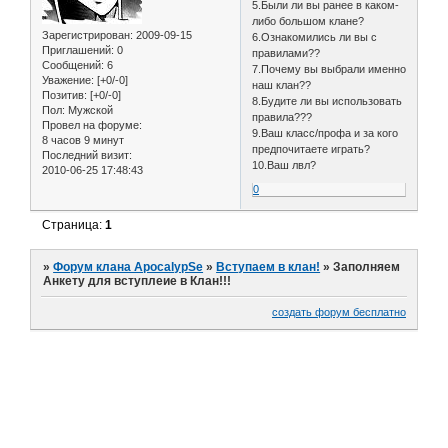
5.Были ли вы ранее в каком-
либо большом клане?
Зарегистрирован
: 2009-09-15
6.Ознакомились ли вы с
Приглашений:
0
правилами??
Сообщений:
6
7.Почему вы выбрали именно
Уважение:
[+0/-0]
наш клан??
Позитив:
[+0/-0]
8.Будите ли вы использовать
Пол:
Мужской
правила???
Провел на форуме:
9.Ваш класс/профа и за кого
8 часов 9 минут
предпочитаете играть?
Последний визит:
10.Ваш лвл?
2010-06-25 17:48:43
0
Страница:
1
»
Форум клана ApocalypSe
»
Вступаем в клан!
»
Заполняем
Анкету для вступлеие в Клан!!!
создать форум бесплатно